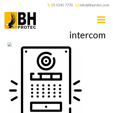
55 5545 7770
info@bhprotec.com
intercom